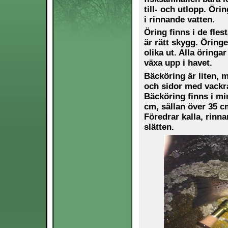
till- och utlopp. Örin
i rinnande vatten.
Öring finns i de fles
är rätt skygg. Öringe
olika ut. Alla öringa
växa upp i havet.
Bäcköring är liten,
och sidor med vackra
Bäcköring finns i min
cm, sällan över 35 cm
Föredrar kalla, rinna
slätten.