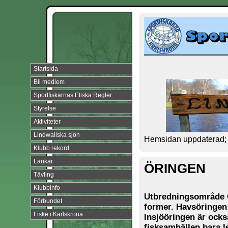
Startsida
Bli medlem
Sportfiskarnas Etiska Regler
Styrelse
Aktiviteter
Lindwallska sjön
Hemsidan uppdaterad; 
Klubb rekord
Länkar
ÖRINGEN
Tävling
Klubbinfo
Utbredningsområde Ör
Förbundet
former. Havsöringen 
Fiske i Karlskrona
Insjööringen är ocks
fisksamhällen bara le