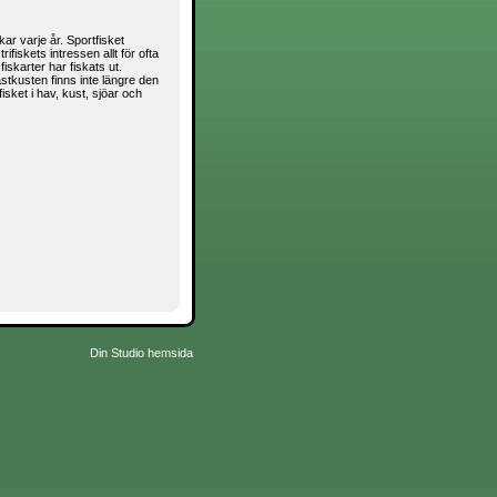
ar varje år. Sportfisket
ifiskets intressen allt för ofta
 fiskarter har fiskats ut.
tkusten finns inte längre den
isket i hav, kust, sjöar och
Din Studio hemsida