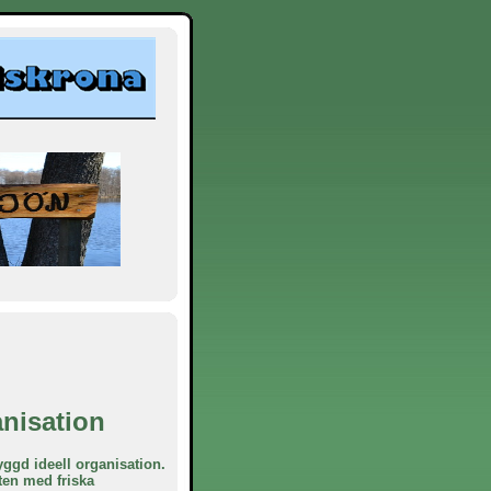
anisation
ggd ideell organisation.
tten med friska