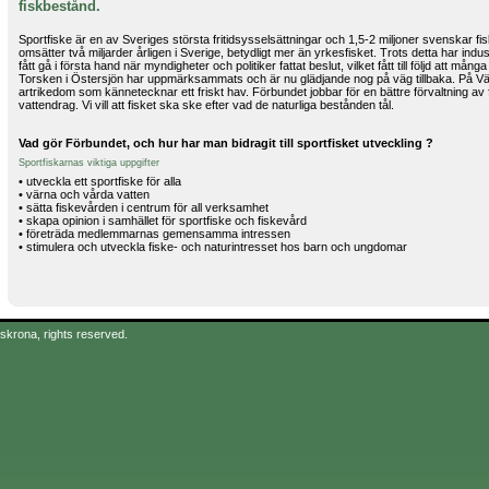
fiskbestånd.
Sportfiske är en av Sveriges största fritidsysselsättningar och 1,5-2 miljoner svenskar fisk
omsätter två miljarder årligen i Sverige, betydligt mer än yrkesfisket. Trots detta har industr
fått gå i första hand när myndigheter och politiker fattat beslut, vilket fått till följd att många
Torsken i Östersjön har uppmärksammats och är nu glädjande nog på väg tillbaka. På Väs
artrikedom som kännetecknar ett friskt hav. Förbundet jobbar för en bättre förvaltning av f
vattendrag. Vi vill att fisket ska ske efter vad de naturliga bestånden tål.
Vad gör Förbundet, och hur har man bidragit till sportfisket utveckling ?
Sportfiskarnas viktiga uppgifter
• utveckla ett sportfiske för alla
• värna och vårda vatten
• sätta fiskevården i centrum för all verksamhet
• skapa opinion i samhället för sportfiske och fiskevård
• företräda medlemmarnas gemensamma intressen
• stimulera och utveckla fiske- och naturintresset hos barn och ungdomar
skrona, rights reserved.